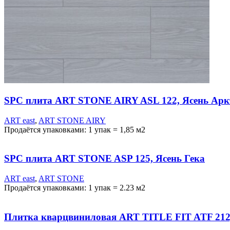
SPC плита ART STONE AIRY ASL 122, Ясень Арк
ART east
,
ART STONE AIRY
Продаётся упаковками: 1 упак = 1,85 м2
SPC плита ART STONE ASP 125, Ясень Гека
ART east
,
ART STONE
Продаётся упаковками: 1 упак = 2.23 м2
Плитка кварцвиниловая ART TITLE FIT ATF 212