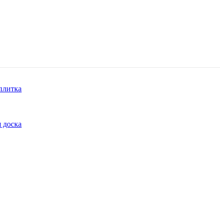
плитка
 доска