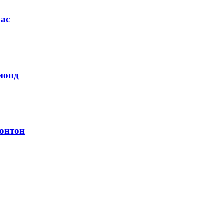
ас
монд
онтон