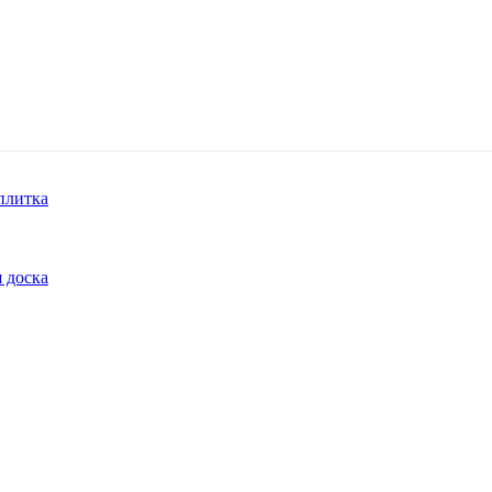
плитка
 доска