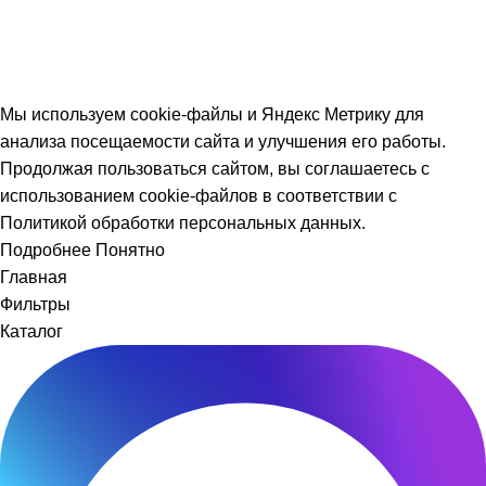
сайте справочная. Цены и наличие уточняйте у менеджера.
Политика обработки персональных данных
|
Согласие на
обработку персональных данных
|
Возврат товара
|
Не
является публичной офертой
Мы используем cookie-файлы и Яндекс Метрику для
анализа посещаемости сайта и улучшения его работы.
Продолжая пользоваться сайтом, вы соглашаетесь с
использованием cookie-файлов в соответствии с
Политикой обработки персональных данных.
Подробнее
Понятно
Главная
ВИНИЛОВАЯ
Фильтры
ПЛИТКА
Каталог
Е
НЕРНАЯ
РКЕТНАЯ
А
КИЙ