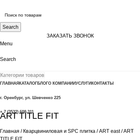
Search
ЗАКАЗАТЬ ЗВОНОК
Menu
Search
Категории товаров
ГЛАВНАЯ
КАТАЛОГ
БЛОГ
О КОМПАНИИ
УСЛУГИ
КОНТАКТЫ
г. Оренбург, ул. Шевченко 225
+ 7 (3532) 608-311
ART TITLE FIT
Главная
Кварцвиниловая и SPC плитка
ART east
ART
TITLE FIT