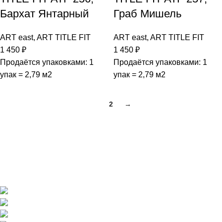
Бархат Янтарный
Граб Мишель
ART east
,
ART TITLE FIT
ART east
,
ART TITLE FIT
1 450
₽
1 450
₽
Продаётся упаковками: 1
Продаётся упаковками: 1
упак = 2,79 м2
упак = 2,79 м2
1
2
→
Магазин напольных покрытий "Наполеон" в Оренбурге.
г. Оренбург, ул. Шевченко 225
+7 (3532) 608-311
pol56@inbox.ru