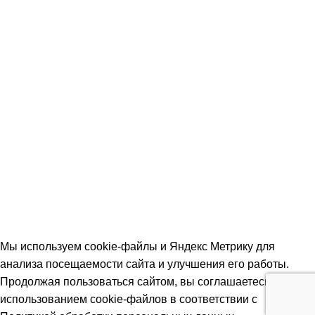
ДВЕРИ
Двери входные
Ferroni
Luxor
Двери межкомнатные
Ostium
Экодрев
© 2026 Наполеон. Все права защищены. Информация на
сайте справочная. Цены и наличие уточняйте у менеджера.
Политика обработки персональных данных
|
Согласие на
обработку персональных данных
|
Возврат товара
|
Не
является публичной офертой
Мы используем cookie-файлы и Яндекс Метрику для
анализа посещаемости сайта и улучшения его работы.
Продолжая пользоваться сайтом, вы соглашаетесь с
использованием cookie-файлов в соответствии с