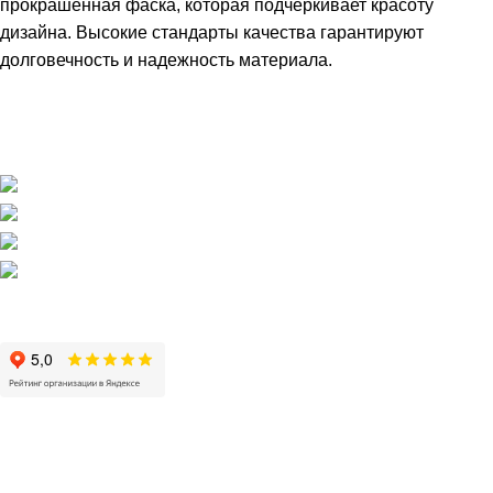
прокрашенная фаска, которая подчеркивает красоту
дизайна. Высокие стандарты качества гарантируют
долговечность и надежность материала.
Магазин напольных покрытий "Наполеон" в Оренбурге.
г. Оренбург, ул. Шевченко 225
+7 (3532) 608-311
pol56@inbox.ru
Пн - Пт / 10:00 - 19:00
Сб, Вс / 11:00 - 19:00
НАПОЛЬНЫЕ ПОКРЫТИЯ