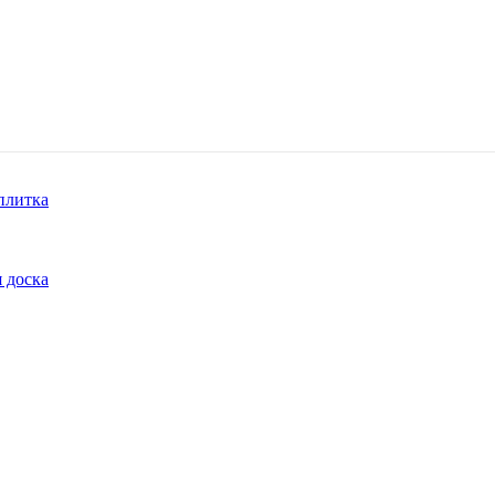
плитка
 доска