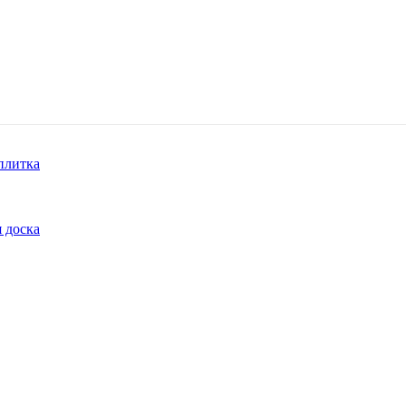
плитка
 доска