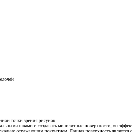
щелочей
нной точки зрения рисунок.
ьными швами и создавать монолитные поверхности, он эффектн
еркально отражающим покрытием. Данная поверхность является 