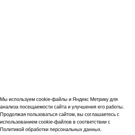
Двери входные
Ferroni
Luxor
Двери межкомнатные
Ostium
Экодрев
© 2026 Наполеон. Все права защищены. Информация на
сайте справочная. Цены и наличие уточняйте у менеджера.
Политика обработки персональных данных
|
Согласие на
обработку персональных данных
|
Возврат товара
|
Не
является публичной офертой
Мы используем cookie-файлы и Яндекс Метрику для
анализа посещаемости сайта и улучшения его работы.
Продолжая пользоваться сайтом, вы соглашаетесь с
использованием cookie-файлов в соответствии с
Политикой обработки персональных данных.