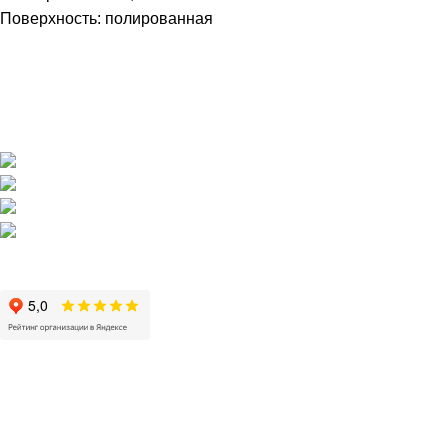
Поверхность: полированная
Магазин напольных покрытий "Наполеон" в Оренбурге.
г. Оренбург, ул. Шевченко 225
+7 (3532) 608-311
pol56@inbox.ru
Пн - Пт / 10:00 - 19:00
Сб, Вс / 11:00 - 19:00
НАПОЛЬНЫЕ ПОКРЫТИЯ