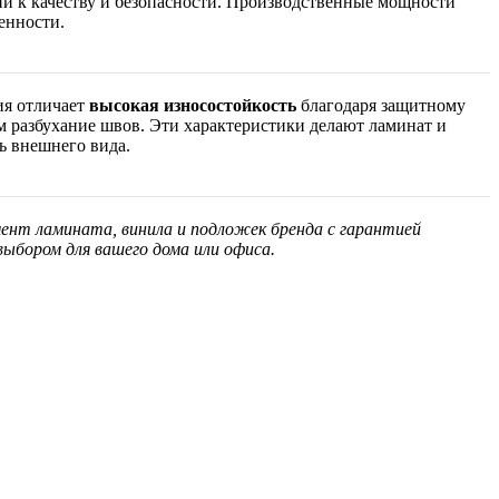
ий к качеству и безопасности. Производственные мощности
енности.
ия отличает
высокая износостойкость
благодаря защитному
 разбухание швов. Эти характеристики делают ламинат и
ь внешнего вида.
мент ламината, винила и подложек бренда с гарантией
бором для вашего дома или офиса.