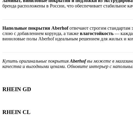
ламинат, виниловые покрытия и подложки из экструдирова
бренда расположены в России, что обеспечивает стабильное к
Напольные покрытия Aberhof
отвечают строгим стандартам э
слою с добавлением корунда, а также
влагостойкость
— каждая
виниловые полы Aberhof идеальным решением для жилых и ком
Купить оригинальные покрытия
Aberhof
вы можете в магазин
качества и выгодными ценами. Обновите интерьер с напольн
RHEIN GD
RHEIN CL