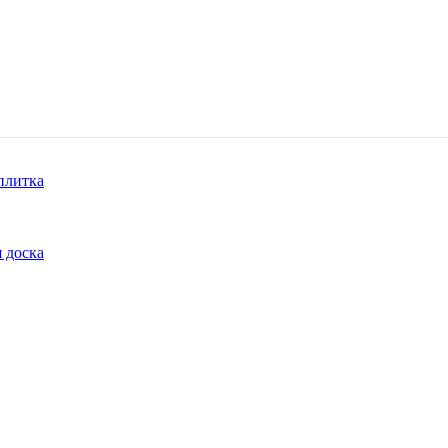
плитка
 доска