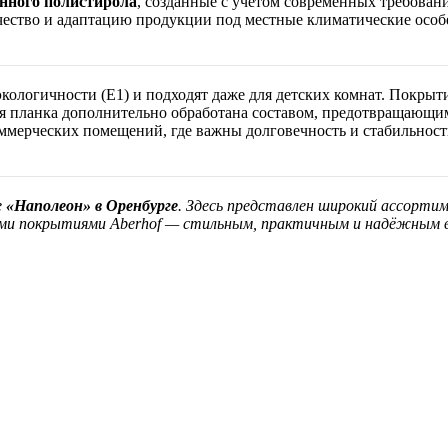
нного полистирола
, созданные с учётом современных требован
ачество и адаптацию продукции под местные климатические особ
кологичности (E1) и подходят даже для детских комнат. Покрыт
 планка дополнительно обработана составом, предотвращающим
мерческих помещений, где важны долговечность и стабильност
е
«Наполеон» в Оренбурге
. Здесь представлен широкий ассорти
ыми покрытиями Aberhof — стильным, практичным и надёжным вы