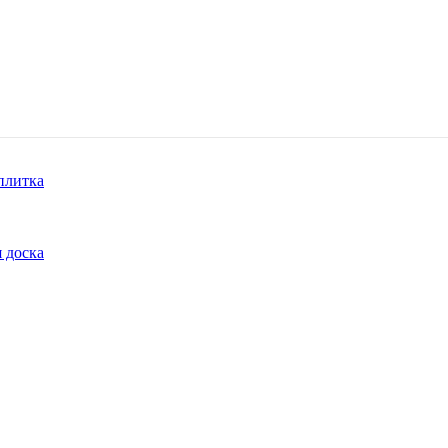
плитка
 доска