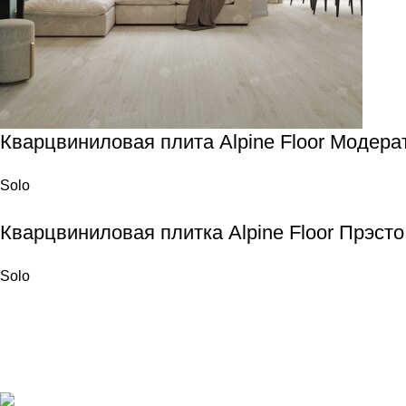
Кварцвиниловая плита Alpine Floor Модера
Solo
Кварцвиниловая плитка Alpine Floor Прэсто
Solo
НАПОЛЬНЫЕ
Кварцвинилов
Магазин напольных покрытий
Инженерная и
"Наполеон" в Оренбурге.
Плетеный ви
г. Оренбург, ул. Шевченко 225
Линолеум ко