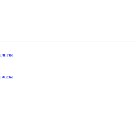
плитка
 доска