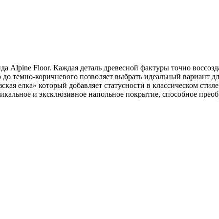
нда Alpine Floor. Каждая деталь древесной фактуры точно воссо
го до темно-коричневого позволяет выбрать идеальный вариант д
ская елка» который добавляет статусности в классическом стил
уникальное и эксклюзивное напольное покрытие, способное прео