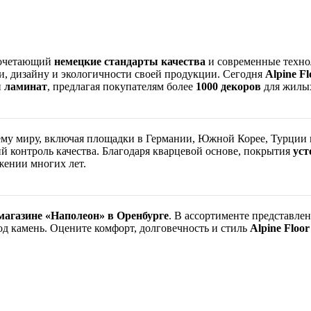
сочетающий
немецкие стандарты качества
и современные технол
и, дизайну и экологичности своей продукции. Сегодня
Alpine Fl
и
ламинат
, предлагая покупателям более
1000 декоров
для жилых
ему миру, включая площадки в Германии, Южной Корее, Турции 
ий контроль качества. Благодаря кварцевой основе, покрытия
уст
жении многих лет.
магазине «Наполеон» в Оренбурге
. В ассортименте представл
д камень. Оцените комфорт, долговечность и стиль
Alpine Floor