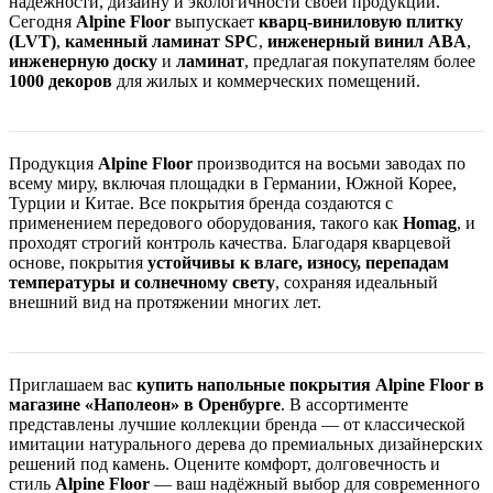
надёжности, дизайну и экологичности своей продукции.
Сегодня
Alpine Floor
выпускает
кварц-виниловую плитку
(LVT)
,
каменный ламинат SPC
,
инженерный винил ABA
,
инженерную доску
и
ламинат
, предлагая покупателям более
1000 декоров
для жилых и коммерческих помещений.
Продукция
Alpine Floor
производится на восьми заводах по
всему миру, включая площадки в Германии, Южной Корее,
Турции и Китае. Все покрытия бренда создаются с
применением передового оборудования, такого как
Homag
, и
проходят строгий контроль качества. Благодаря кварцевой
основе, покрытия
устойчивы к влаге, износу, перепадам
температуры и солнечному свету
, сохраняя идеальный
внешний вид на протяжении многих лет.
Приглашаем вас
купить напольные покрытия Alpine Floor в
магазине «Наполеон» в Оренбурге
. В ассортименте
представлены лучшие коллекции бренда — от классической
имитации натурального дерева до премиальных дизайнерских
решений под камень. Оцените комфорт, долговечность и
стиль
Alpine Floor
— ваш надёжный выбор для современного