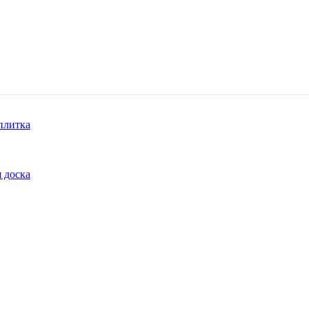
плитка
 доска