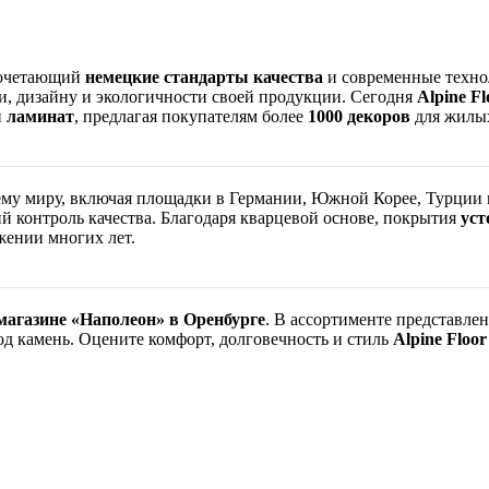
сочетающий
немецкие стандарты качества
и современные технол
и, дизайну и экологичности своей продукции. Сегодня
Alpine Fl
и
ламинат
, предлагая покупателям более
1000 декоров
для жилых
ему миру, включая площадки в Германии, Южной Корее, Турции 
ий контроль качества. Благодаря кварцевой основе, покрытия
уст
жении многих лет.
магазине «Наполеон» в Оренбурге
. В ассортименте представл
д камень. Оцените комфорт, долговечность и стиль
Alpine Floor