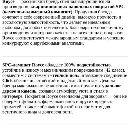
Royce
— российский бренд, специализирующийся на
производстве
кварцвиниловых напольных покрытий SPC
(каменно-полимерный композит)
. Продукция бренда
сочетает в себе современный дизайн, высокую прочность и
абсолютную влагостойкость, что делает её идеальным
выбором для любых помещений. Благодаря технологичному
производству и контролю качества на всех этапах, покрытия
Royce соответствуют международным стандартам и успешно
конкурируют с зарубежными аналогами.
SPC-ламинат Royce
обладает
100% водостойкостью
,
устойчив к износу и механическим повреждениям (42 класс),
совместим с системами
«тёплый пол»
, а замковое соединение
Click
обеспечивает лёгкий и надёжный монтаж. Декоры
бренда максимально реалистично имитируют
натуральное
дерево и камень
, создавая атмосферу уюта и стиля в
интерьере. Покрытия Royce безопасны для здоровья — они не
содержат фталатов, формальдегидов и других вредных
примесей, а также обладают фаской по периметру для
эстетичного вида и долговечности.