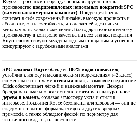
Royce
— российский бренд, специализирующийся на
производстве
кварцвиниловых напольных покрытий SPC
(каменно-полимерный композит)
. Продукция бренда
сочетает в себе современный дизайн, высокую прочность и
абсолютную влагостойкость, что делает её идеальным
выбором для любых помещений. Благодаря технологичному
производству и контролю качества на всех этапах, покрытия
Royce соответствуют международным стандартам и успешно
конкурируют с зарубежными аналогами.
SPC-ламинат Royce
обладает
100% водостойкостью
,
устойчив к износу и механическим повреждениям (42 класс),
совместим с системами
«тёплый пол»
, а замковое соединение
Click
обеспечивает лёгкий и надёжный монтаж. Декоры
бренда максимально реалистично имитируют
натуральное
дерево и камень
, создавая атмосферу уюта и стиля в
интерьере. Покрытия Royce безопасны для здоровья — они не
содержат фталатов, формальдегидов и других вредных
примесей, а также обладают фаской по периметру для
эстетичного вида и долговечности.