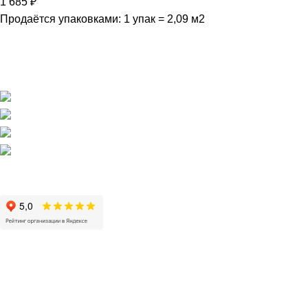
1 685
₽
Продаётся упаковками: 1 упак = 2,09 м2
Магазин напольных покрытий "Наполеон" в Оренбурге.
г. Оренбург, ул. Шевченко 225
+7 (3532) 608-311
pol56@inbox.ru
Пн - Пт / 10:00 - 19:00
Сб, Вс / 11:00 - 19:00
НАПОЛЬНЫЕ ПОКРЫТИЯ