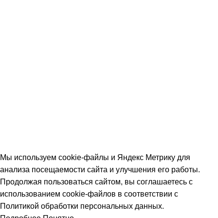
Двери входные
Ferroni
Luxor
Двери межкомнатные
Ostium
Экодрев
© 2026 Наполеон. Все права защищены. Информация на
сайте справочная. Цены и наличие уточняйте у менеджера.
Политика обработки персональных данных
|
Согласие на
обработку персональных данных
|
Возврат товара
|
Не
является публичной офертой
Мы используем cookie-файлы и Яндекс Метрику для
анализа посещаемости сайта и улучшения его работы.
Продолжая пользоваться сайтом, вы соглашаетесь с
использованием cookie-файлов в соответствии с
Политикой обработки персональных данных.