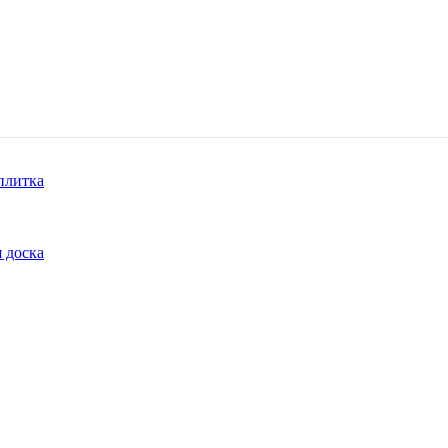
плитка
 доска