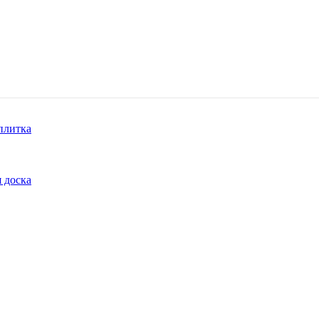
плитка
 доска