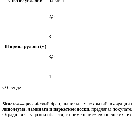
Способ укладки
на клей
2,5
,
3
Ширина рулона (м)
,
3,5
,
4
О бренде
Sinteros
— российский бренд напольных покрытий, входящий
линолеума, ламината и паркетной доски
, предлагая покупате
Отрадный Самарской области, с применением европейских техн