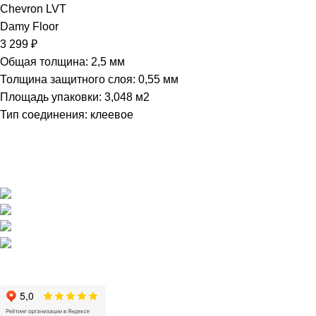
Chevron LVT
Damy Floor
3 299
₽
Общая толщина: 2,5 мм
Толщина защитного слоя: 0,55 мм
Площадь упаковки: 3,048
м2
Тип соединения: клеевое
Магазин напольных покрытий "Наполеон" в Оренбурге.
г. Оренбург, ул. Шевченко 225
+7 (3532) 608-311
pol56@inbox.ru
Пн - Пт / 10:00 - 19:00
Сб, Вс / 11:00 - 19:00