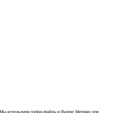
Damy Floor
DeART
Весь кварцвинил
ДВЕРИ
Двери входные
Ferroni
Luxor
Двери межкомнатные
Ostium
Экодрев
© 2026 Наполеон. Все права защищены. Информация на
сайте справочная. Цены и наличие уточняйте у менеджера.
Политика обработки персональных данных
|
Согласие на
обработку персональных данных
|
Возврат товара
|
Не
является публичной офертой
Мы используем cookie-файлы и Яндекс Метрику для