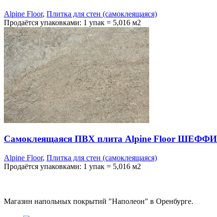
Alpine Floor
,
Плитка для стен (самоклеящаяся)
Продаётся упаковками: 1 упак = 5,016 м2
Самоклеящаяся ПВХ плита Alpine Floor ШЕФФИ
Alpine Floor
,
Плитка для стен (самоклеящаяся)
Продаётся упаковками: 1 упак = 5,016 м2
Магазин напольных покрытий "Наполеон" в Оренбурге.