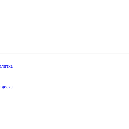
плитка
 доска