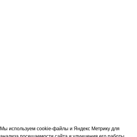
DeART
Весь кварцвинил
ДВЕРИ
Двери входные
Ferroni
Luxor
Двери межкомнатные
Ostium
Экодрев
© 2026 Наполеон. Все права защищены. Информация на
сайте справочная. Цены и наличие уточняйте у менеджера.
Политика обработки персональных данных
|
Согласие на
обработку персональных данных
|
Возврат товара
|
Не
является публичной офертой
Мы используем cookie-файлы и Яндекс Метрику для
анализа посещаемости сайта и улучшения его работы.