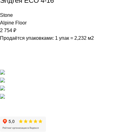
Элдгея ЕСО 4-16
Stone
Alpine Floor
2 754
₽
Продаётся упаковками: 1 упак = 2,232 м2
Магазин напольных покрытий "Наполеон" в Оренбурге.
г. Оренбург, ул. Шевченко 225
+7 (3532) 608-311
pol56@inbox.ru
Пн - Пт / 10:00 - 19:00
Сб, Вс / 11:00 - 19:00