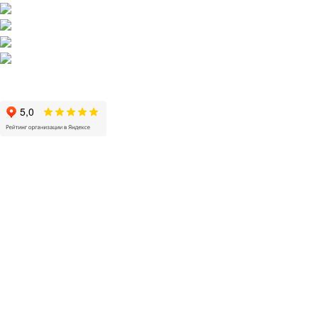
г. Оренбург, ул. Шевченко 225
+7 (3532) 608-311
pol56@inbox.ru
Пн - Пт / 10:00 - 19:00
Сб, Вс / 11:00 - 19:00
НАПОЛЬНЫЕ ПОКРЫТИЯ
Кварцвиниловая и SPC плитка
Инженерная и паркетная доска
Плетеный виниловый пол
Линолеум коммерческий
Керамогранит
Плинтус и пороги