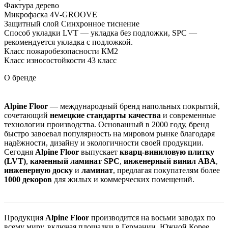
Фактура дерево
Микрофаска 4V-GROOVE
Защитный слой Cинхронное тиснение
Способ укладки LVT — укладка без подложки, SPC —
рекомендуется укладка с подложкой.
Класс пожаробезопасности КМ2
Класс износостойкости 43 класс
О бренде
Alpine Floor
— международный бренд напольных покрытий,
сочетающий
немецкие стандарты качества
и современные
технологии производства. Основанный в 2000 году, бренд
быстро завоевал популярность на мировом рынке благодаря
надёжности, дизайну и экологичности своей продукции.
Сегодня
Alpine Floor
выпускает
кварц-виниловую плитку
(LVT)
,
каменный ламинат SPC
,
инженерный винил ABA
,
инженерную доску
и
ламинат
, предлагая покупателям более
1000 декоров
для жилых и коммерческих помещений.
Продукция
Alpine Floor
производится на восьми заводах по
всему миру, включая площадки в Германии, Южной Корее,