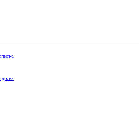
плитка
 доска