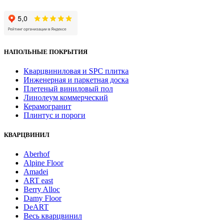
НАПОЛЬНЫЕ ПОКРЫТИЯ
Кварцвиниловая и SPC плитка
Инженерная и паркетная доска
Плетеный виниловый пол
Линолеум коммерческий
Керамогранит
Плинтус и пороги
КВАРЦВИНИЛ
Aberhof
Alpine Floor
Amadei
ART east
Berry Alloc
Damy Floor
DeART
Весь кварцвинил