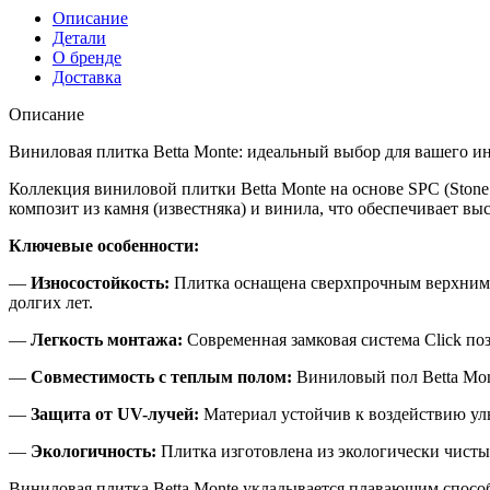
Описание
Детали
О бренде
Доставка
Описание
Виниловая плитка Betta Monte: идеальный выбор для вашего и
Коллекция виниловой плитки Betta Monte на основе SPC (Stone
композит из камня (известняка) и винила, что обеспечивает в
Ключевые особенности:
—
Износостойкость:
Плитка оснащена сверхпрочным верхним с
долгих лет.
—
Легкость монтажа:
Современная замковая система Click по
—
Совместимость с теплым полом:
Виниловый пол Betta Mont
—
Защита от UV-лучей:
Материал устойчив к воздействию уль
—
Экологичность:
Плитка изготовлена из экологически чистых
Виниловая плитка Betta Monte укладывается плавающим спосо