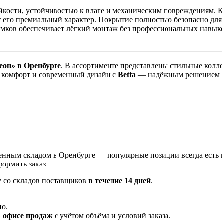
йкости, устойчивостью к влаге и механическим повреждениям. 
т его премиальный характер. Покрытие полностью безопасно для 
мков обеспечивает лёгкий монтаж без профессиональных навыков
еон» в Оренбурге
. В ассортименте представлены стильные колле
, комфорт и современный дизайн с
Betta
— надёжным решением д
енным складом в Оренбурге — популярные позиции всегда есть 
ормить заказ.
у со складов поставщиков
в течение 14 дней
.
.
но.
в офисе продаж
с учётом объёма и условий заказа.