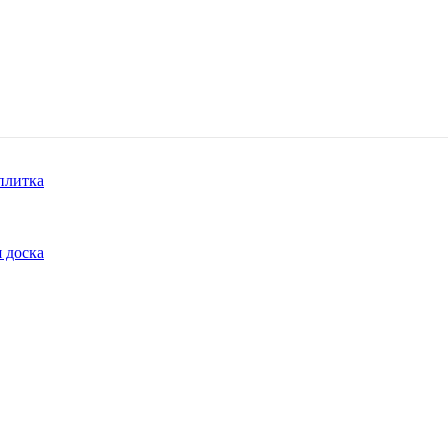
плитка
 доска