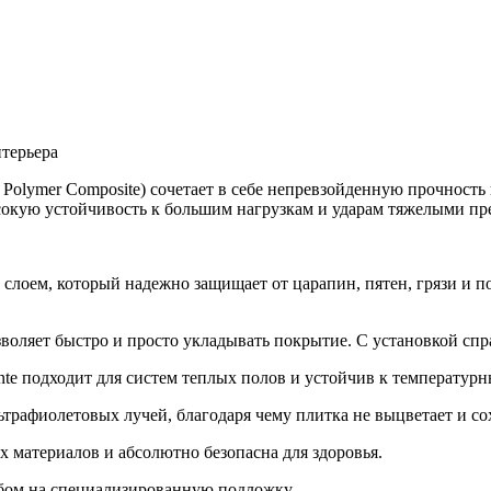
нтерьера
 Polymer Composite) сочетает в себе непревзойденную прочност
ысокую устойчивость к большим нагрузкам и ударам тяжелыми пр
лоем, который надежно защищает от царапин, пятен, грязи и по
зволяет быстро и просто укладывать покрытие. С установкой сп
e подходит для систем теплых полов и устойчив к температурн
трафиолетовых лучей, благодаря чему плитка не выцветает и со
 материалов и абсолютно безопасна для здоровья.
бом на специализированную подложку.