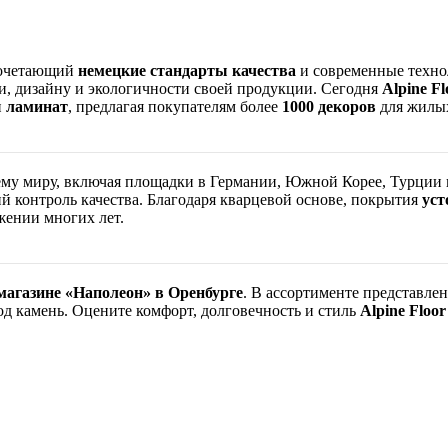
сочетающий
немецкие стандарты качества
и современные технол
и, дизайну и экологичности своей продукции. Сегодня
Alpine Fl
и
ламинат
, предлагая покупателям более
1000 декоров
для жилых
ему миру, включая площадки в Германии, Южной Корее, Турции 
ий контроль качества. Благодаря кварцевой основе, покрытия
уст
жении многих лет.
магазине «Наполеон» в Оренбурге
. В ассортименте представл
д камень. Оцените комфорт, долговечность и стиль
Alpine Floor