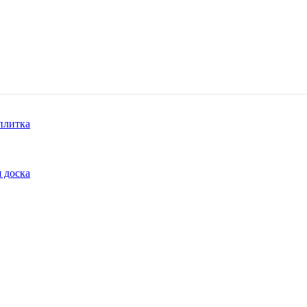
плитка
 доска