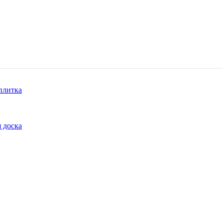
плитка
 доска