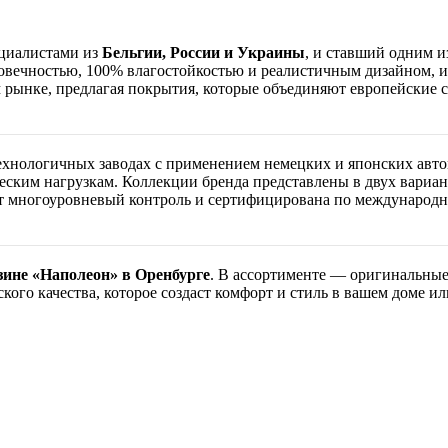
циалистами из
Бельгии, России и Украины
, и ставший одним и
лговечностью, 100% влагостойкостью и реалистичным дизайном,
 рынке, предлагая покрытия, которые объединяют европейские с
технологичных заводах с применением немецких и японских ав
ическим нагрузкам. Коллекции бренда представлены в двух вари
 многоуровневый контроль и сертифицирована по международны
зине «Наполеон» в Оренбурге
. В ассортименте — оригинальные
ого качества, которое создаст комфорт и стиль в вашем доме ил