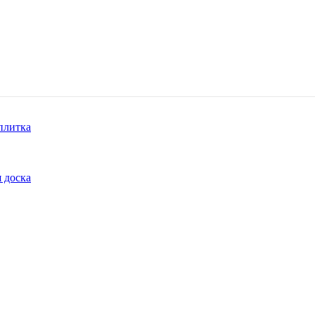
плитка
 доска