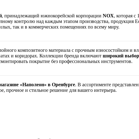
й
, принадлежащий южнокорейской корпорации
NOX
, которая 
лному контролю над каждым этапом производства, продукция Ec
илых, так и в коммерческих помещениях по всему миру.
лойного композитного материала с прочным износостойким и вл
натах и коридорах. Коллекции бренда включают
широкий выбор
о смонтировать покрытие без профессиональных инструментов.
магазине «Наполеон» в Оренбурге
. В ассортименте представле
, прочное и стильное решение для вашего интерьера.