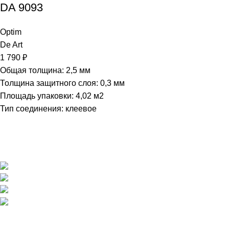
DA 9093
Optim
De Art
1 790
₽
Общая толщина: 2,5 мм
Толщина защитного слоя: 0,3 мм
Площадь упаковки: 4,02
м2
Тип соединения: клеевое
Магазин напольных покрытий "Наполеон" в Оренбурге.
г. Оренбург, ул. Шевченко 225
+7 (3532) 608-311
pol56@inbox.ru
Пн - Пт / 10:00 - 19:00
Сб, Вс / 11:00 - 19:00