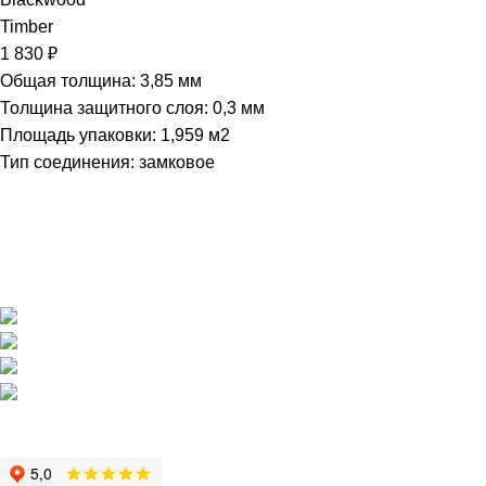
Timber
1 830
₽
Общая толщина: 3,85 мм
Толщина защитного слоя: 0,3 мм
Площадь упаковки: 1,959
м2
Тип соединения: замковое
Магазин напольных покрытий "Наполеон" в Оренбурге.
г. Оренбург, ул. Шевченко 225
+7 (3532) 608-311
pol56@inbox.ru
Пн - Пт / 10:00 - 19:00
Сб, Вс / 11:00 - 19:00