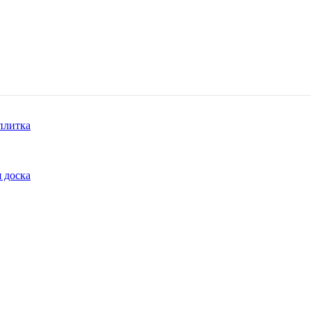
плитка
 доска