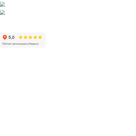
pol56@inbox.ru
Пн - Пт / 10:00 - 19:00
Сб, Вс / 11:00 - 19:00
НАПОЛЬНЫЕ ПОКРЫТИЯ
Кварцвиниловая и SPC плитка
Инженерная и паркетная доска
Плетеный виниловый пол
Линолеум коммерческий
Керамогранит
Плинтус и пороги
КВАРЦВИНИЛ