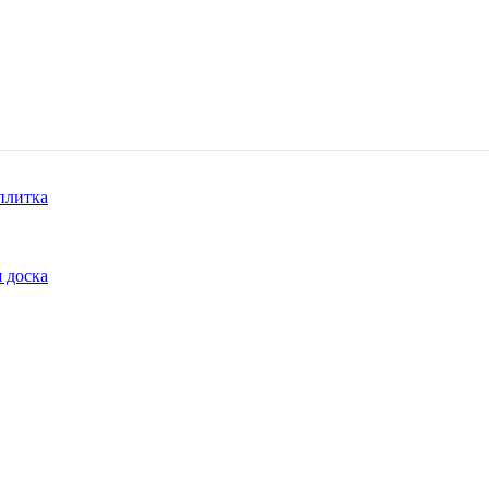
плитка
 доска